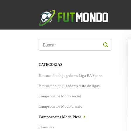
Toggle
Search
CATEGORIAS
Puntuación de jugadores Liga EA Sports
Puntuación de jugadores resto de ligas
Campeonatos Modo social
Campeonatos Modo classic
Campeonatos Modo Picas
Cláusulas