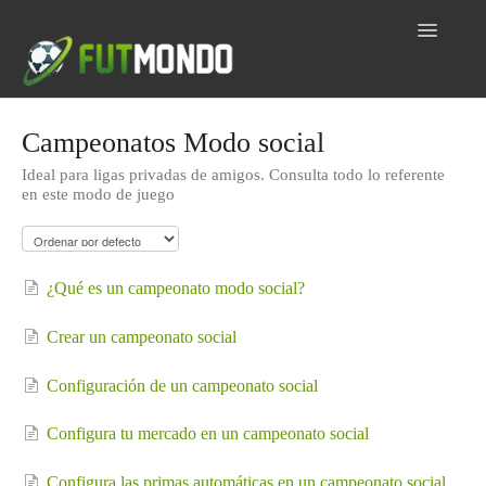
Toggle
Navigatio
Home
Campeonatos Modo social
Ideal para ligas privadas de amigos. Consulta todo lo referente
Inicio
en este modo de juego
Dudas por tema
Contacto
¿Qué es un campeonato modo social?
Crear un campeonato social
Configuración de un campeonato social
Configura tu mercado en un campeonato social
Configura las primas automáticas en un campeonato social